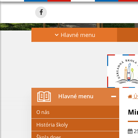
Hlavné menu
Hlavné menu
Ú
Mi
O nás
História školy
25
Škola dnes