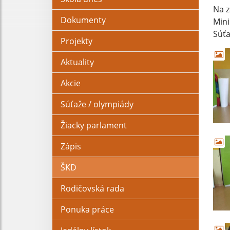
Na z
Dokumenty
Mini
Súťa
Projekty
Aktuality
Akcie
Súťaže / olympiády
Žiacky parlament
Zápis
ŠKD
Rodičovská rada
Ponuka práce