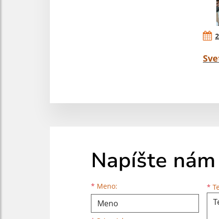
2
Sve
Napíšte nám
Meno
Priezvisko
E-mailová adresa
*
Meno:
*
Te