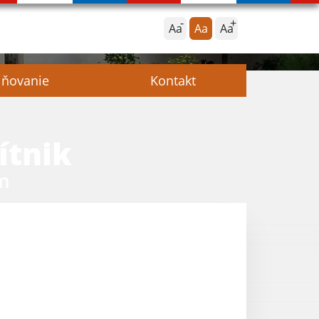
Aa
Aa
Aa
jňovanie
Kontakt
ítnik
m