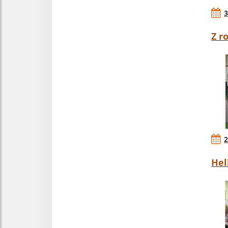
3
Z r
2
Hel