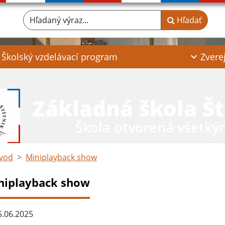
Hľadaný výraz...
Hľadať
Školský vzdelávací program
Zvere
Základná škola Št
Škola otvorená všetký
vod
Miniplayback show
niplayback show
.06.2025