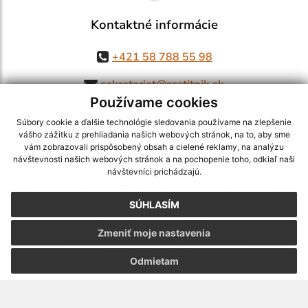
Kontaktné informácie
+421 58 788 55 98
sekretariat@zsstitnik.sk
Používame cookies
Súbory cookie a ďalšie technológie sledovania používame na zlepšenie
vášho zážitku z prehliadania našich webových stránok, na to, aby sme
využite možnosť získavania aktuálnych informácií s využitím RSS
,
vám zobrazovali prispôsobený obsah a cielené reklamy, na analýzu
CMS systém (redakčný) systém ECHELON 2,
Mapa stránok
,
web portál
,
návštevnosti našich webových stránok a na pochopenie toho, odkiaľ naši
návštevníci prichádzajú.
webhosting
,
webex.digital, s.r.o.
,
domény
,
registrácia domény
,
spoločnosť webex.digital, s.r.o.
,
technický prevádzkovateľ
SÚHLASÍM
Posledná aktualizácia:
27.07.2026
Zmeniť moje nastavenia
Vytlačiť stránku
|
Vyhlásenie o prístupnosti
Autorské práva
|
Cookies
Odmietam
webdesign |