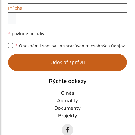
Príloha:
Príloha
*
povinné položky
*
Oboznámil som sa so
spracúvaním osobných údajov
Google reCaptcha Response
Odoslať správu
Rýchle odkazy
O nás
Aktuality
Dokumenty
Projekty