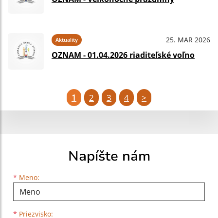
25. MAR 2026
Aktuality
OZNAM - 01.04.2026 riaditeľské voľno
1
2
3
4
>
Napíšte nám
Meno
Priezvisko
E-mailová adresa
*
Meno:
*
Priezvisko: