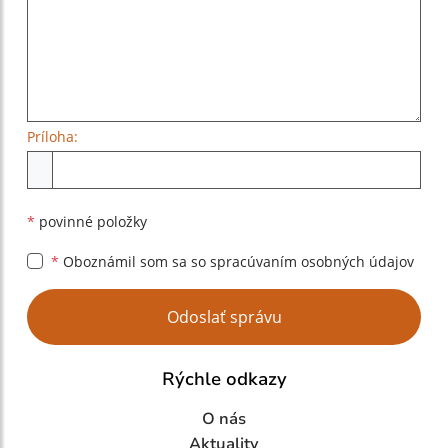
Príloha:
Príloha
*
povinné položky
*
Oboznámil som sa so
spracúvaním osobných údajov
Google reCaptcha Response
Odoslať správu
Rýchle odkazy
O nás
Aktuality