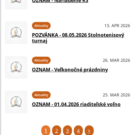
OZNAM - Nariadenie RŠ
13. APR 2026
Aktuality
POZVÁNKA - 08.05.2026 Stolnotenisový
turnaj
26. MAR 2026
Aktuality
OZNAM - Veľkonočné prázdniny
25. MAR 2026
Aktuality
OZNAM - 01.04.2026 riaditeľské voľno
1
2
3
4
>