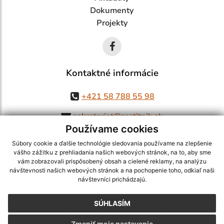
Dokumenty
Projekty
Kontaktné informácie
+421 58 788 55 98
sekretariat@zsstitnik.sk
Používame cookies
Súbory cookie a ďalšie technológie sledovania používame na zlepšenie
vášho zážitku z prehliadania našich webových stránok, na to, aby sme
využite možnosť získavania aktuálnych informácií s využitím RSS
,
vám zobrazovali prispôsobený obsah a cielené reklamy, na analýzu
návštevnosti našich webových stránok a na pochopenie toho, odkiaľ naši
CMS systém (redakčný) systém ECHELON 2,
Mapa stránok
,
web portál
,
návštevníci prichádzajú.
webhosting
,
webex.digital, s.r.o.
,
domény
,
registrácia domény
,
spoločnosť webex.digital, s.r.o.
,
technický prevádzkovateľ
SÚHLASÍM
Posledná aktualizácia:
27.07.2026
Zmeniť moje nastavenia