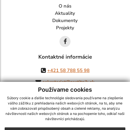
O nás
Aktuality
Dokumenty
Projekty
Kontaktné informácie
+421 58 788 55 98
sekretariat@zsstitnik.sk
Používame cookies
Súbory cookie a ďalšie technológie sledovania používame na zlepšenie
vášho zážitku z prehliadania našich webových stránok, na to, aby sme
využite možnosť získavania aktuálnych informácií s využitím RSS
,
vám zobrazovali prispôsobený obsah a cielené reklamy, na analýzu
CMS systém (redakčný) systém ECHELON 2,
Mapa stránok
,
web portál
,
návštevnosti našich webových stránok a na pochopenie toho, odkiaľ naši
návštevníci prichádzajú.
webhosting
,
webex.digital, s.r.o.
,
domény
,
registrácia domény
,
spoločnosť webex.digital, s.r.o.
,
technický prevádzkovateľ