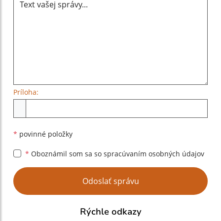
Príloha:
Príloha
*
povinné položky
*
Oboznámil som sa so
spracúvaním osobných údajov
Google reCaptcha Response
Odoslať správu
Rýchle odkazy