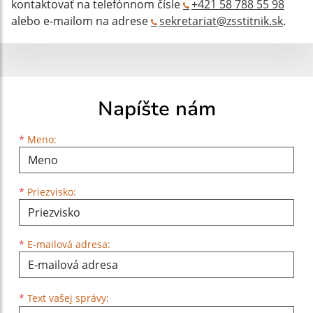
kontaktovať na telefónnom čísle
+421 58 788 55 98
alebo e-mailom na adrese
sekretariat@zsstitnik.sk
.
Napíšte nám
Meno
Priezvisko
E-mailová adresa
*
Meno:
*
Priezvisko:
*
E-mailová adresa:
Text vašej správy...
*
Text vašej správy: