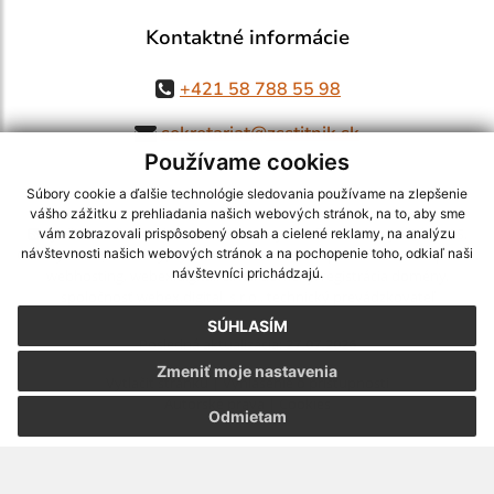
Kontaktné informácie
+421 58 788 55 98
sekretariat@zsstitnik.sk
Používame cookies
Súbory cookie a ďalšie technológie sledovania používame na zlepšenie
vášho zážitku z prehliadania našich webových stránok, na to, aby sme
využite možnosť získavania aktuálnych informácií s využitím RSS
,
vám zobrazovali prispôsobený obsah a cielené reklamy, na analýzu
CMS systém (redakčný) systém ECHELON 2,
Mapa stránok
,
web portál
,
návštevnosti našich webových stránok a na pochopenie toho, odkiaľ naši
návštevníci prichádzajú.
webhosting
,
webex.digital, s.r.o.
,
domény
,
registrácia domény
,
spoločnosť webex.digital, s.r.o.
,
technický prevádzkovateľ
SÚHLASÍM
Posledná aktualizácia:
27.07.2026
Zmeniť moje nastavenia
Vytlačiť stránku
|
Vyhlásenie o prístupnosti
Autorské práva
|
Cookies
Odmietam
webdesign |