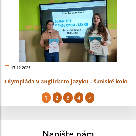
17.12.2025
Olympiáda v anglickom jazyku - školské kolo
1
2
3
4
>
Napíšte nám