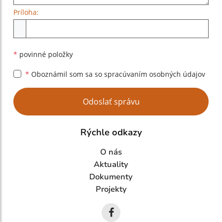
Príloha:
Príloha
*
povinné položky
*
Oboznámil som sa so
spracúvaním osobných údajov
Google reCaptcha Response
Odoslať správu
Rýchle odkazy
O nás
Aktuality
Dokumenty
Projekty