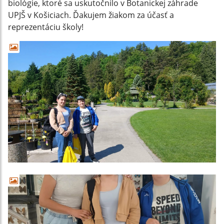
biológie, ktoré sa uskutočnilo v Botanickej záhrade
UPJŠ v Košiciach. Ďakujem žiakom za účasť a
reprezentáciu školy!