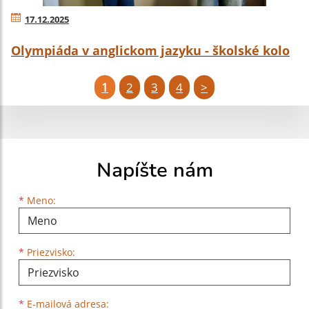
17.12.2025
Olympiáda v anglickom jazyku - školské kolo
1
2
3
4
>
Napíšte nám
Meno
Priezvisko
E-mailová adresa
*
Meno:
*
Priezvisko:
*
E-mailová adresa: