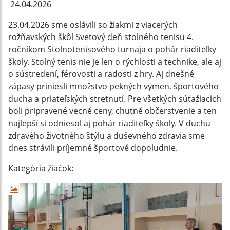
24.04.2026
23.04.2026 sme oslávili so žiakmi z viacerých
rožňavských škôl Svetový deň stolného tenisu 4.
ročníkom Stolnotenisového turnaja o pohár riaditeľky
školy. Stolný tenis nie je len o rýchlosti a technike, ale aj
o sústredení, férovosti a radosti z hry. Aj dnešné
zápasy priniesli množstvo pekných výmen, športového
ducha a priateľských stretnutí. Pre všetkých súťažiacich
boli pripravené vecné ceny, chutné občerstvenie a ten
najlepší si odniesol aj pohár riaditeľky školy. V duchu
zdravého životného štýlu a duševného zdravia sme
dnes strávili príjemné športové dopoludnie.
Kategória žiačok: