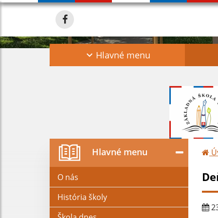
Hlavné menu
Hlavné menu
Ú
De
O nás
História školy
23
Škola dnes