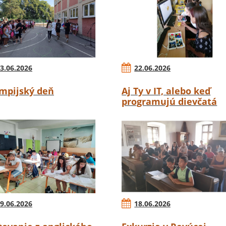
3.06.2026
22.06.2026
mpijský deň
Aj Ty v IT, alebo keď
programujú dievčatá
9.06.2026
18.06.2026