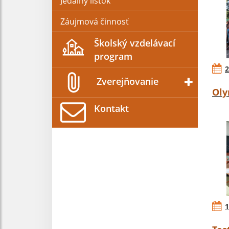
Jedálny lístok
Záujmová činnosť
Školský vzdelávací
program
2
Zverejňovanie
Oly
Kontakt
1