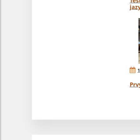
Tes
jaz
1
Prv