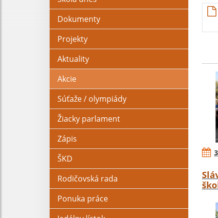
Dokumenty
Projekty
Aktuality
Akcie
Súťaže / olympiády
Žiacky parlament
Zápis
3
ŠKD
Slá
Rodičovská rada
ško
Ponuka práce