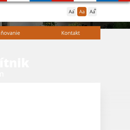
Aa
Aa
Aa
jňovanie
Kontakt
ítnik
m