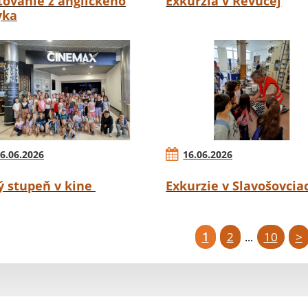
tovanie z anglického
Exkurzia v Revúcej
yka
6.06.2026
16.06.2026
ý stupeň v kine
Exkurzie v Slavošovcia
1
2
10
>
...