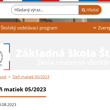
Hľadaný výraz...
Hľadať
Školský vzdelávací program
Zvere
Základná škola Št
Škola otvorená všetký
vod
Deň matiek 05/2023
ň matiek 05/2023
.08.2023