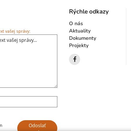
Rýchle odkazy
O nás
Text vašej správy...
Aktuality
xt vašej správy:
Dokumenty
Projekty
Google reCaptcha Response
Odoslať
ím