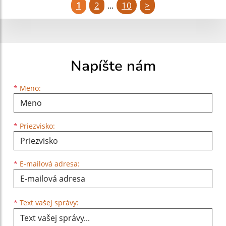
1
2
10
>
...
Napíšte nám
Meno
Priezvisko
E-mailová adresa
*
Meno:
*
Priezvisko:
*
E-mailová adresa:
Text vašej správy...
*
Text vašej správy: