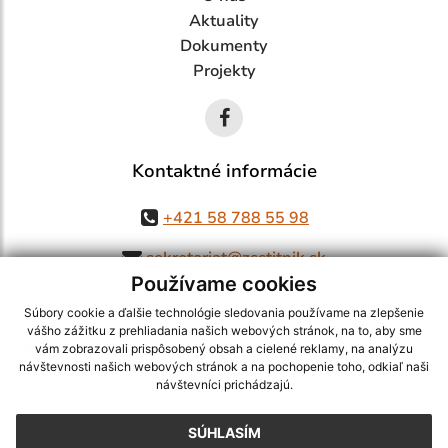
Aktuality
Dokumenty
Projekty
Kontaktné informácie
+421 58 788 55 98
sekretariat@zsstitnik.sk
Používame cookies
Súbory cookie a ďalšie technológie sledovania používame na zlepšenie
vášho zážitku z prehliadania našich webových stránok, na to, aby sme
využite možnosť získavania aktuálnych informácií s využitím RSS
,
vám zobrazovali prispôsobený obsah a cielené reklamy, na analýzu
návštevnosti našich webových stránok a na pochopenie toho, odkiaľ naši
CMS systém (redakčný) systém ECHELON 2,
Mapa stránok
,
web portál
,
návštevníci prichádzajú.
webhosting
,
webex.digital, s.r.o.
,
domény
,
registrácia domény
,
spoločnosť webex.digital, s.r.o.
,
technický prevádzkovateľ
SÚHLASÍM