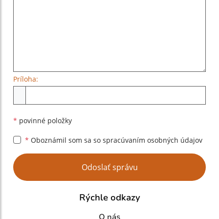
Príloha:
Príloha
*
povinné položky
*
Oboznámil som sa so
spracúvaním osobných údajov
Google reCaptcha Response
Odoslať správu
Rýchle odkazy
O nás