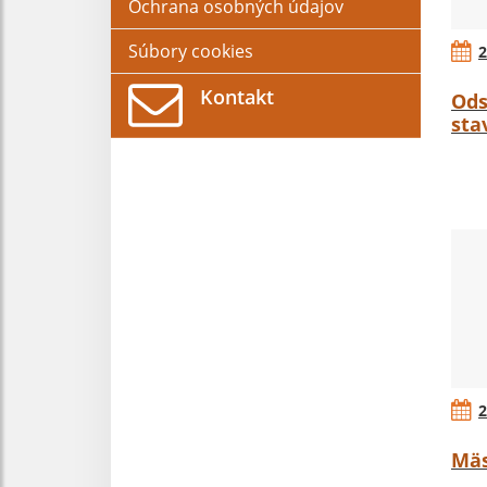
Ochrana osobných údajov
Súbory cookies
2
Kontakt
Ods
sta
2
Mäs