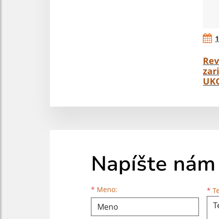
1
Rev
zar
UK
Napíšte nám
Meno
Priezvisko
E-mailová adresa
*
Meno:
*
Te