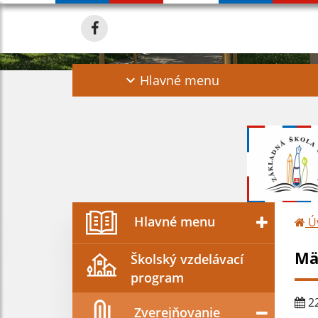
Hlavné menu
Hlavné menu
Ú
Mä
Školský vzdelávací
program
22
Zverejňovanie