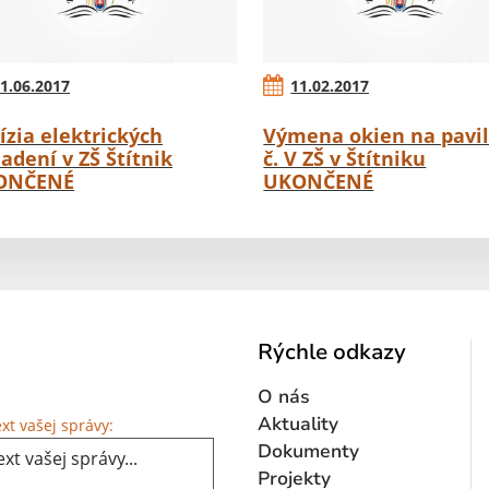
1.06.2017
11.02.2017
ízia elektrických
Výmena okien na pavi
iadení v ZŠ Štítnik
č. V ZŠ v Štítniku
ONČENÉ
UKONČENÉ
Rýchle odkazy
O nás
Text vašej správy...
Aktuality
xt vašej správy:
Dokumenty
Projekty