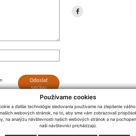
Google reCaptcha Response
Odoslať
ím
správu
Používame cookies
okie a ďalšie technológie sledovania používame na zlepšenie vášho
 našich webových stránok, na to, aby sme vám zobrazovali prispôs
my, na analýzu návštevnosti našich webových stránok a na pochopeni
webdesign |
naši návštevníci prichádzajú.
.
,
o.
,