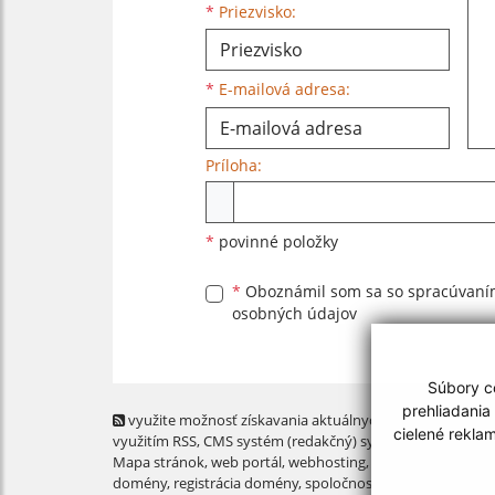
*
Priezvisko:
*
E-mailová adresa:
Príloha:
Príloha
*
povinné položky
*
Oboznámil som sa so
spracúvan
osobných údajov
Súbory co
prehliadania
využite možnosť získavania aktuálnych informácií s
cielené rekla
využitím RSS
, CMS systém (redakčný) systém ECHELON 2,
Mapa stránok
,
web portál
,
webhosting
,
webex.digital, s.r.o
domény
,
registrácia domény
,
spoločnosť webex.digital, s.r.