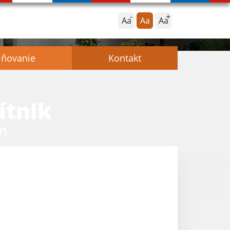
Aa
Aa
Aa
jňovanie
Kontakt
ítnik
m