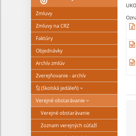
UKO
Zmluvy
Ozná
Zmluvy na CRZ
Faktúry
Objednávky
Archív zmlúv
Zverejňovanie - archív
ŠJ (školská jedáleň)
Verejné obstarávanie
Verejné obstarávanie
Zoznam verejných súťaží