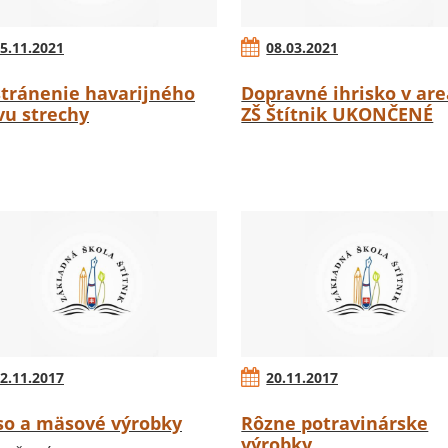
5.11.2021
08.03.2021
tránenie havarijného
Dopravné ihrisko v are
vu strechy
ZŠ Štítnik UKONČENÉ
2.11.2017
20.11.2017
o a mäsové výrobky
Rôzne potravinárske
výrobky