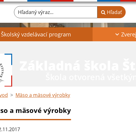
Hľadaný výraz...
Hľadať
Školský vzdelávací program
Zvere
Základná škola Št
Škola otvorená všetký
vod
Mäso a mäsové výrobky
so a mäsové výrobky
.11.2017