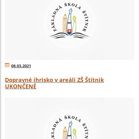
08.03.2021
Dopravné ihrisko v areáli ZŠ Štítnik
UKONČENÉ