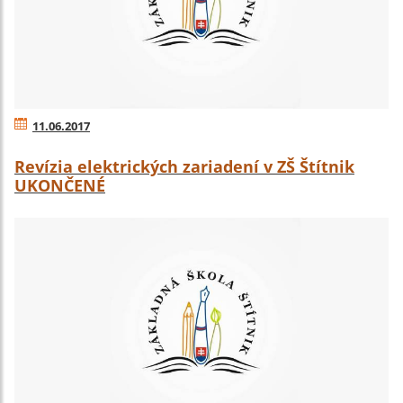
11.06.2017
Revízia elektrických zariadení v ZŠ Štítnik
UKONČENÉ