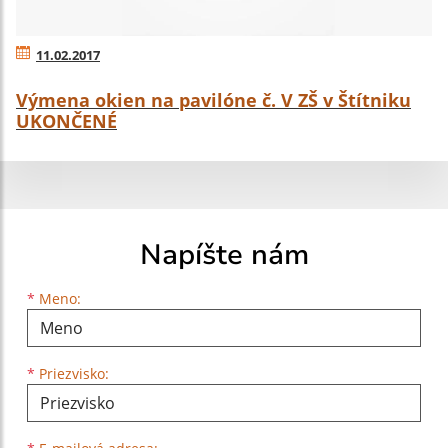
11.02.2017
Výmena okien na pavilóne č. V ZŠ v Štítniku
UKONČENÉ
Napíšte nám
Meno
Priezvisko
E-mailová adresa
*
Meno:
*
Priezvisko: