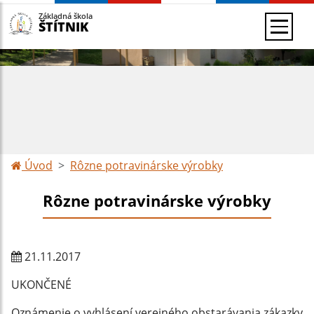
Základná škola
ŠTÍTNIK
Úvod
Rôzne potravinárske výrobky
Rôzne potravinárske výrobky
21.11.2017
UKONČENÉ
Oznámenie o vyhlásení verejného obstarávania zákazky