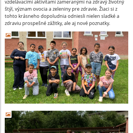
vzdelávacími aktivitami zameranými na zdravý životný
štýl, význam ovocia a zeleniny pre zdravie. Žiaci si z
tohto krásneho dopoludnia odniesli nielen sladké a
zdraviu prospešné zážitky, ale aj nové poznatky.