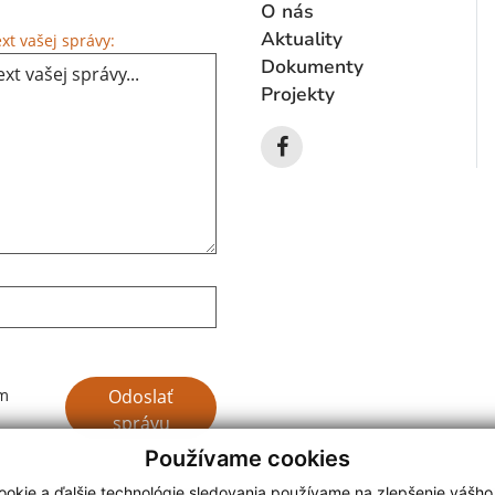
O nás
Text vašej správy...
Aktuality
xt vašej správy:
Dokumenty
Projekty
Google reCaptcha Response
Odoslať
ím
správu
Používame cookies
okie a ďalšie technológie sledovania používame na zlepšenie vášho