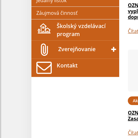
Jedálny lístok
OZN
vyp
Záujmová činnosť
dop
Školský vzdelávací
Číta
program
Zverejňovanie
Kontakt
Ak
OZN
Zas
Číta