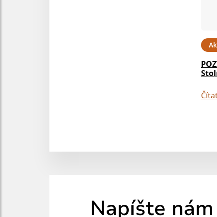
Ak
POZ
Sto
Číta
Napíšte nám