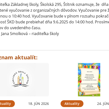
iteľka Základnej školy, Školská 295, Štítnik oznamuje, že dňa 
tené vyučovanie z organizačných dôvodov. Vyučovanie pre ž
nou o 10:40 hod. Vyučovanie bude v plnom rozsahu pokračo
osť ŠKD bude prebiehať dňa 9.6.2025 do 14:00 hod. Prosíme
ov do uvedeného času.
 Jana Smolková – riaditeľka školy
znam aktualít:
tuality
18. JÚN 2026
Aktuality
24. JÚ