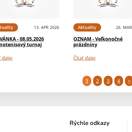
tuality
13. APR 2026
Aktuality
26. MAR
VÁNKA - 08.05.2026
OZNAM - Veľkonočné
lnotenisový turnaj
prázdniny
ť ďalej
Čítať ďalej
1
2
3
4
>
Rýchle odkazy