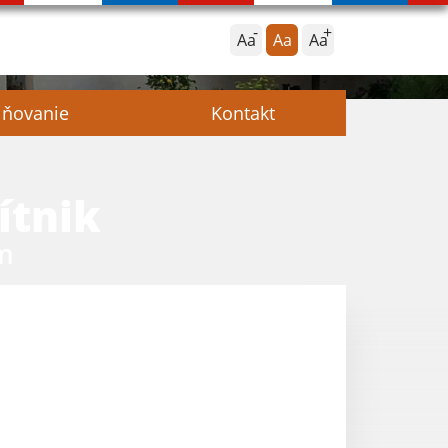
Aa
Aa
Aa
jňovanie
Kontakt
ítnik
m