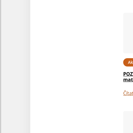
Ak
POZ
mat
Číta