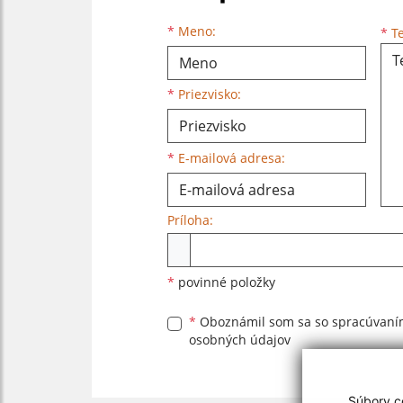
Meno
Priezvisko
E-mailová adresa
*
Meno:
*
Te
*
Priezvisko:
*
E-mailová adresa:
Príloha:
Príloha
*
povinné položky
*
Oboznámil som sa so
spracúvan
osobných údajov
Súbory co