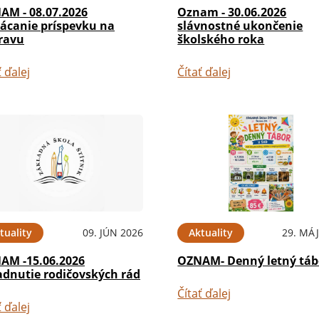
AM - 08.07.2026
Oznam - 30.06.2026
lácanie príspevku na
slávnostné ukončenie
ravu
školského roka
ť ďalej
Čítať ďalej
tuality
09. JÚN 2026
Aktuality
29. MÁJ
AM -15.06.2026
OZNAM- Denný letný táb
adnutie rodičovských rád
Čítať ďalej
ť ďalej