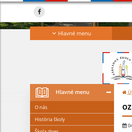
Hlavné menu
Hlavné menu
Ú
OZ
O nás
História školy
04
Škola dnes