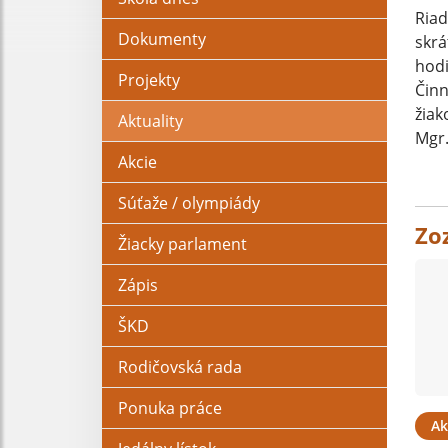
Riad
Dokumenty
skrá
hodi
Projekty
Činn
žiak
Aktuality
Mgr.
Akcie
Súťaže / olympiády
Zo
Žiacky parlament
Zápis
ŠKD
Rodičovská rada
Ponuka práce
Ak