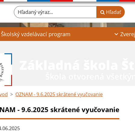
Hľadaný výraz...
Hľadať
Školský vzdelávací program
Zvere
Základná škola Št
Škola otvorená všetký
vod
OZNAM - 9.6.2025 skrátené vyučovanie
NAM - 9.6.2025 skrátené vyučovanie
.06.2025