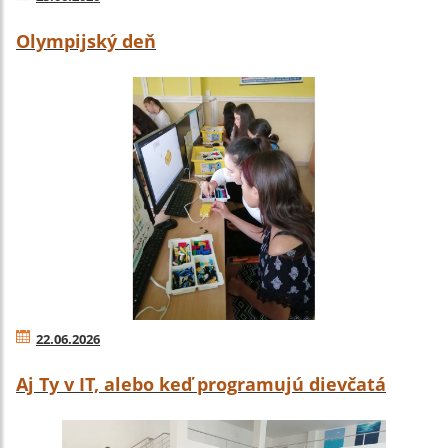
Olympijský deň
22.06.2026
Aj Ty v IT, alebo keď programujú dievčatá