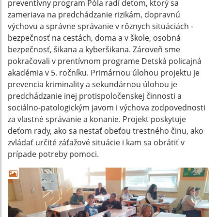
preventívny program Póla radí deťom, ktorý sa
zameriava na predchádzanie rizikám, dopravnú
výchovu a správne správanie v rôznych situáciách -
bezpečnosť na cestách, doma a v škole, osobná
bezpečnosť, šikana a kyberšikana. Zároveň sme
pokračovali v prentívnom programe Detská policajná
akadémia v 5. ročníku. Primárnou úlohou projektu je
prevencia kriminality a sekundárnou úlohou je
predchádzanie inej protispoločenskej činnosti a
sociálno-patologickým javom i výchova zodpovednosti
za vlastné správanie a konanie. Projekt poskytuje
deťom rady, ako sa nestať obeťou trestného činu, ako
zvládať určité záťažové situácie i kam sa obrátiť v
prípade potreby pomoci.