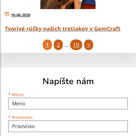
10.06.2026
Tvorivé rúčky našich tretiakov v GemCraft
1
2
10
>
...
Napíšte nám
Meno
Priezvisko
E-mailová adresa
*
Meno:
*
Priezvisko: