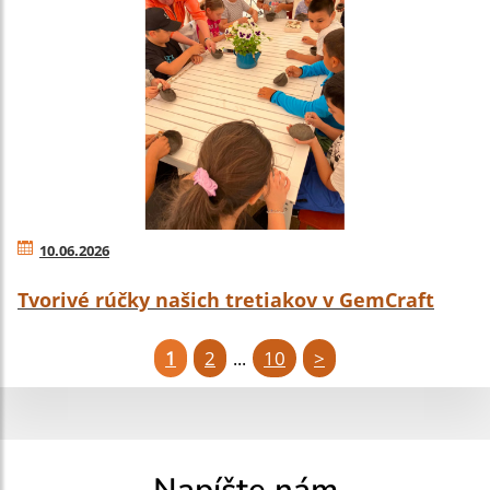
10.06.2026
Tvorivé rúčky našich tretiakov v GemCraft
1
2
10
>
...
Napíšte nám