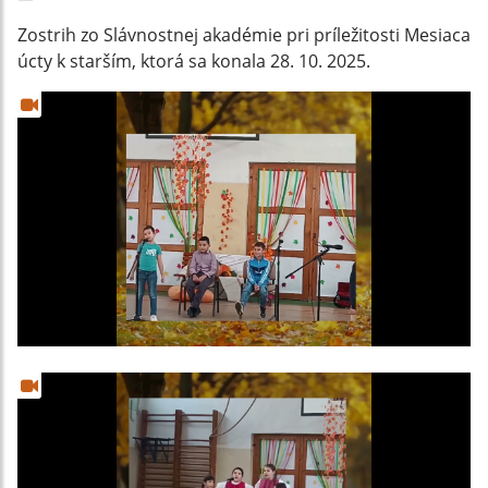
Zostrih zo Slávnostnej akadémie pri príležitosti Mesiaca
úcty k starším, ktorá sa konala 28. 10. 2025.