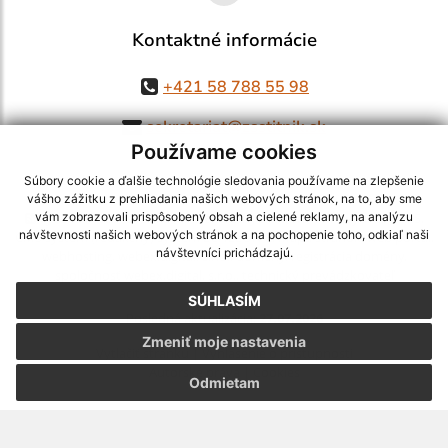
Kontaktné informácie
+421 58 788 55 98
sekretariat@zsstitnik.sk
Používame cookies
Súbory cookie a ďalšie technológie sledovania používame na zlepšenie
vášho zážitku z prehliadania našich webových stránok, na to, aby sme
využite možnosť získavania aktuálnych informácií s využitím RSS
,
vám zobrazovali prispôsobený obsah a cielené reklamy, na analýzu
návštevnosti našich webových stránok a na pochopenie toho, odkiaľ naši
CMS systém (redakčný) systém ECHELON 2,
Mapa stránok
,
web portál
,
návštevníci prichádzajú.
webhosting
,
webex.digital, s.r.o.
,
domény
,
registrácia domény
,
spoločnosť webex.digital, s.r.o.
,
technický prevádzkovateľ
SÚHLASÍM
Posledná aktualizácia:
27.07.2026
Zmeniť moje nastavenia
Vytlačiť stránku
|
Vyhlásenie o prístupnosti
Autorské práva
|
Cookies
Odmietam
webdesign |