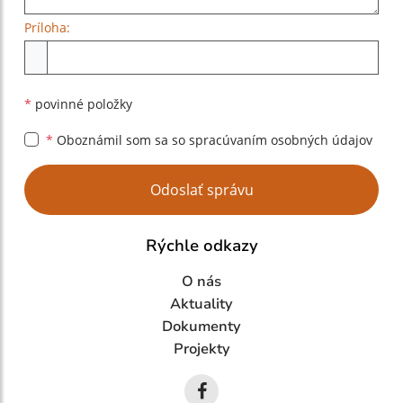
Príloha:
Príloha
*
povinné položky
*
Oboznámil som sa so
spracúvaním osobných údajov
Google reCaptcha Response
Odoslať správu
Rýchle odkazy
O nás
Aktuality
Dokumenty
Projekty