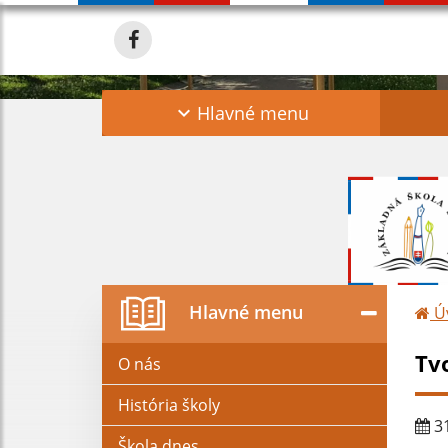
Hlavné menu
Hlavné menu
Ú
Tv
O nás
História školy
31
Škola dnes