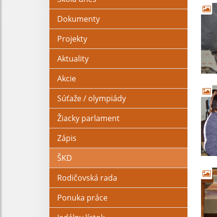
Dokumenty
Projekty
Aktuality
Akcie
Súťaže / olympiády
Žiacky parlament
Zápis
ŠKD
Rodičovská rada
Ponuka práce