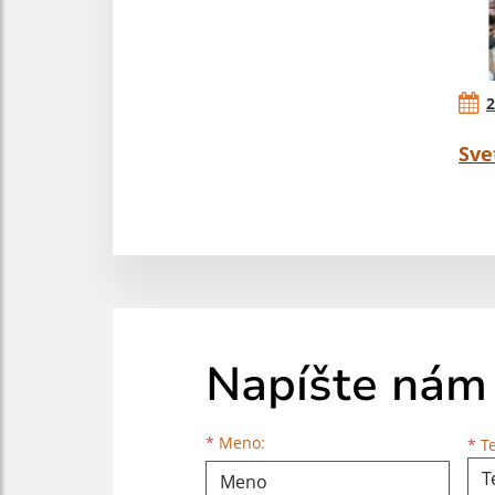
2
Sve
Napíšte nám
Meno
Priezvisko
E-mailová adresa
*
Meno:
*
Te