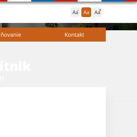
Aa
Aa
Aa
jňovanie
Kontakt
ítnik
m