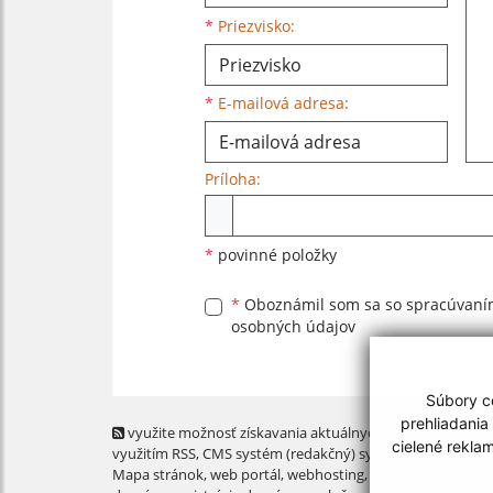
*
Priezvisko:
*
E-mailová adresa:
Príloha:
Príloha
*
povinné položky
*
Oboznámil som sa so
spracúvan
osobných údajov
Súbory co
prehliadania
využite možnosť získavania aktuálnych informácií s
cielené rekla
využitím RSS
, CMS systém (redakčný) systém ECHELON 2,
Mapa stránok
,
web portál
,
webhosting
,
webex.digital, s.r.o