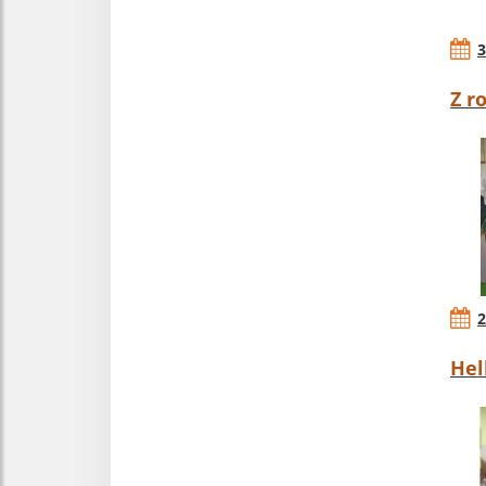
3
Z r
2
Hel