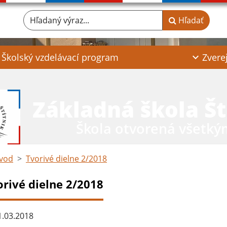
Hľadaný výraz...
Hľadať
Školský vzdelávací program
Zvere
Základná škola Št
Škola otvorená všetký
vod
Tvorivé dielne 2/2018
orivé dielne 2/2018
.03.2018