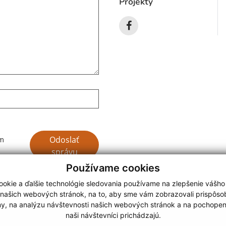
Projekty
Google reCaptcha Response
Odoslať
ím
správu
Používame cookies
okie a ďalšie technológie sledovania používame na zlepšenie vášho
 našich webových stránok, na to, aby sme vám zobrazovali prispôs
my, na analýzu návštevnosti našich webových stránok a na pochopeni
webdesign |
naši návštevníci prichádzajú.
.
,