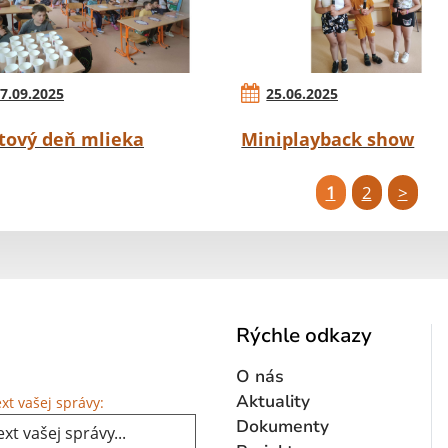
7.09.2025
25.06.2025
tový deň mlieka
Miniplayback show
1
2
>
Rýchle odkazy
O nás
Text vašej správy...
Aktuality
xt vašej správy:
Dokumenty