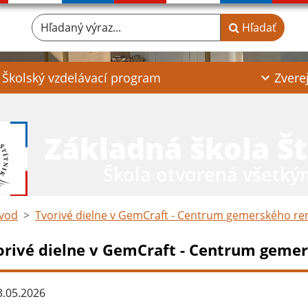
Hľadaný výraz...
Hľadať
Školský vzdelávací program
Zvere
Základná škola Št
Škola otvorená všetký
vod
Tvorivé dielne v GemCraft - Centrum gemerského re
orivé dielne v GemCraft - Centrum geme
.05.2026