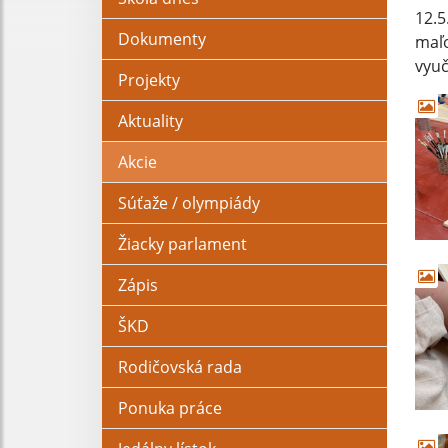
12.5
Dokumenty
maľo
vyuč
Projekty
Aktuality
Akcie
Súťaže / olympiády
Žiacky parlament
Zápis
ŠKD
Rodičovská rada
Ponuka práce