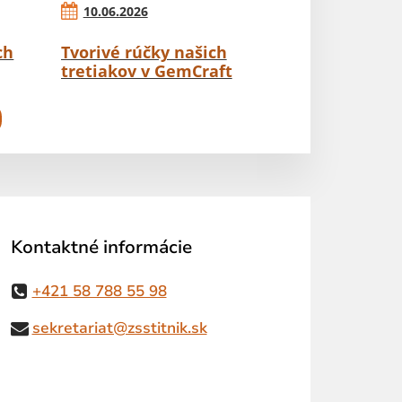
10.06.2026
ch
Tvorivé rúčky našich
tretiakov v GemCraft
Kontaktné informácie
+421 58 788 55 98
sekretariat@zsstitnik.sk