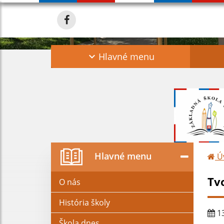
Hlavné menu
Hlavné menu
Ú
Tv
O nás
História školy
13
Škola dnes