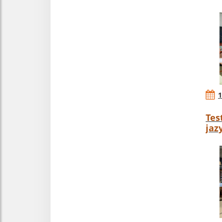
1
Tes
jaz