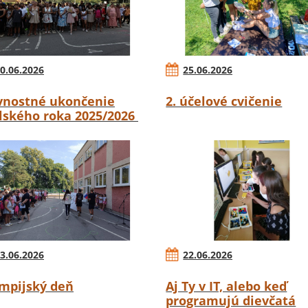
0.06.2026
25.06.2026
vnostné ukončenie
2. účelové cvičenie
lského roka 2025/2026
3.06.2026
22.06.2026
mpijský deň
Aj Ty v IT, alebo keď
programujú dievčatá