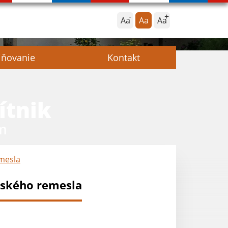
Aa
Aa
Aa
jňovanie
Kontakt
ítnik
m
mesla
rského remesla