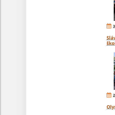
3
Slá
ško
2
Oly