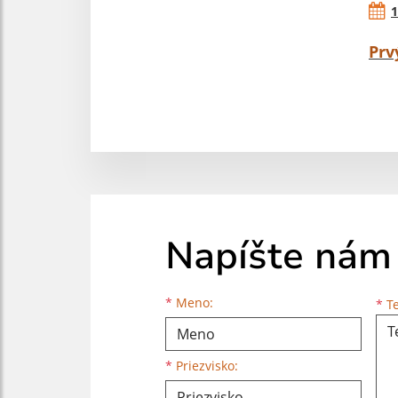
1
Prv
Napíšte nám
Meno
Priezvisko
E-mailová adresa
*
Meno:
*
Te
*
Priezvisko: