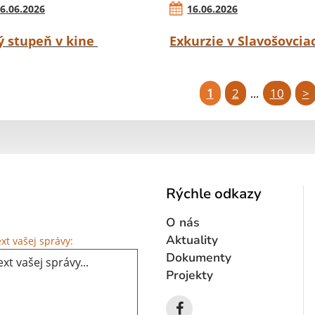
6.06.2026
16.06.2026
ý stupeň v kine
Exkurzie v Slavošovcia
1
2
10
>
...
Rýchle odkazy
O nás
Text vašej správy...
Aktuality
xt vašej správy:
Dokumenty
Projekty