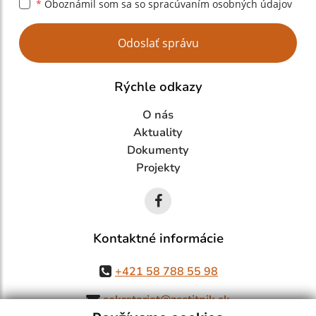
*
Oboznámil som sa so
spracúvaním osobných údajov
Google reCaptcha Response
Odoslať správu
Rýchle odkazy
O nás
Aktuality
Dokumenty
Projekty
Kontaktné informácie
+421 58 788 55 98
sekretariat@zsstitnik.sk