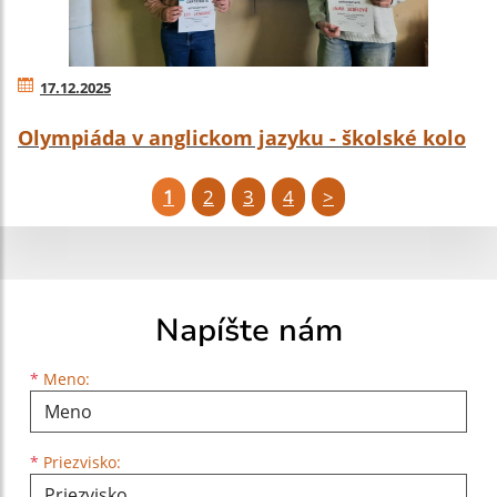
17.12.2025
Olympiáda v anglickom jazyku - školské kolo
1
2
3
4
>
Napíšte nám
Meno
Priezvisko
E-mailová adresa
*
Meno:
*
Priezvisko: