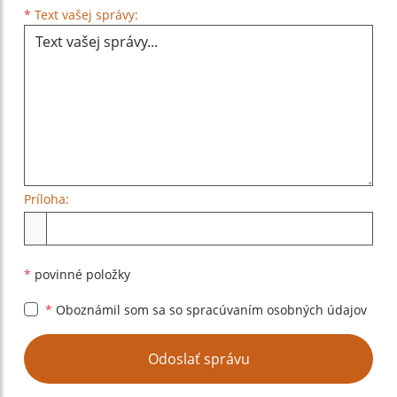
Text vašej správy...
*
Text vašej správy:
Príloha:
Príloha
*
povinné položky
*
Oboznámil som sa so
spracúvaním osobných údajov
Google reCaptcha Response
Odoslať správu