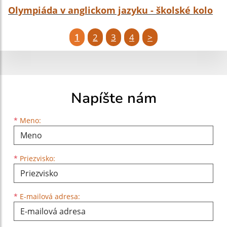
Olympiáda v anglickom jazyku - školské kolo
1
2
3
4
>
Napíšte nám
Meno
Priezvisko
E-mailová adresa
*
Meno:
*
Priezvisko:
*
E-mailová adresa: