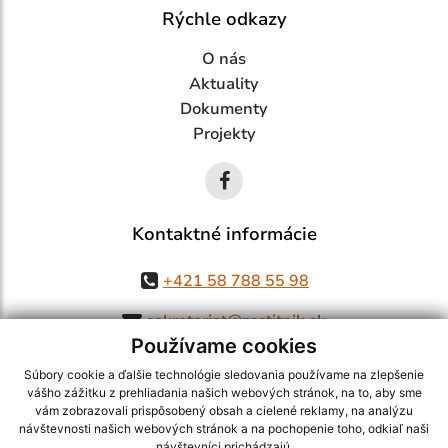
Rýchle odkazy
O nás
Aktuality
Dokumenty
Projekty
Kontaktné informácie
+421 58 788 55 98
sekretariat@zsstitnik.sk
Používame cookies
Súbory cookie a ďalšie technológie sledovania používame na zlepšenie
vášho zážitku z prehliadania našich webových stránok, na to, aby sme
využite možnosť získavania aktuálnych informácií s využitím RSS
,
vám zobrazovali prispôsobený obsah a cielené reklamy, na analýzu
návštevnosti našich webových stránok a na pochopenie toho, odkiaľ naši
CMS systém (redakčný) systém ECHELON 2,
Mapa stránok
,
web portál
,
návštevníci prichádzajú.