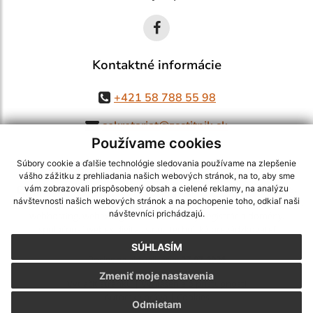
Kontaktné informácie
+421 58 788 55 98
sekretariat@zsstitnik.sk
Používame cookies
Súbory cookie a ďalšie technológie sledovania používame na zlepšenie
vášho zážitku z prehliadania našich webových stránok, na to, aby sme
využite možnosť získavania aktuálnych informácií s využitím RSS
,
vám zobrazovali prispôsobený obsah a cielené reklamy, na analýzu
návštevnosti našich webových stránok a na pochopenie toho, odkiaľ naši
CMS systém (redakčný) systém ECHELON 2,
Mapa stránok
,
web portál
,
návštevníci prichádzajú.
webhosting
,
webex.digital, s.r.o.
,
domény
,
registrácia domény
,
spoločnosť webex.digital, s.r.o.
,
technický prevádzkovateľ
SÚHLASÍM
Posledná aktualizácia:
27.07.2026
Zmeniť moje nastavenia
Vytlačiť stránku
|
Vyhlásenie o prístupnosti
Autorské práva
|
Cookies
Odmietam