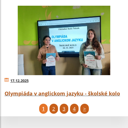
17.12.2025
Olympiáda v anglickom jazyku - školské kolo
1
2
3
4
>