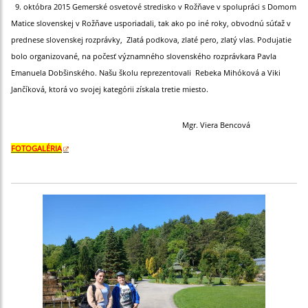
9. októbra 2015 Gemerské osvetové stredisko v Rožňave v spolupráci s Domom
Matice slovenskej v Rožňave usporiadali, tak ako po iné roky, obvodnú súťaž v
prednese slovenskej rozprávky, Zlatá podkova, zlaté pero, zlatý vlas. Podujatie
bolo organizované, na počesť významného slovenského rozprávkara Pavla
Emanuela Dobšinského. Našu školu reprezentovali Rebeka Mihóková a Viki
Jančíková, ktorá vo svojej kategórii získala tretie miesto.
Mgr. Viera Bencová
FOTOGALÉRIA